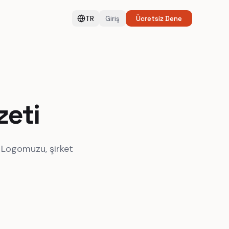
TR
Giriş
Ücretsiz Dene
zeti
. Logomuzu, şirket