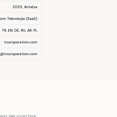
2025, Antalya
izm Teknolojisi (SaaS)
TR, EN, DE, RU, AR, PL
touroperation.com
o@touroperation.com
iniz. Her rozet bize