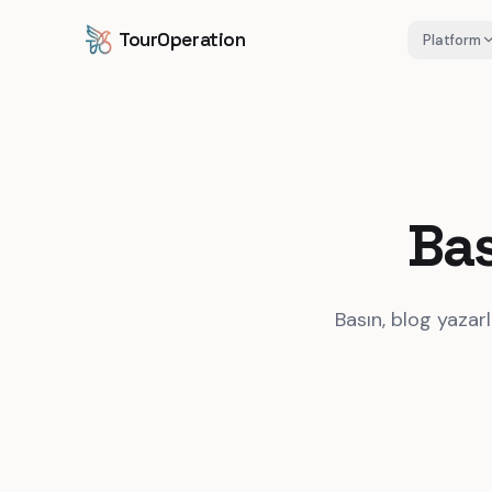
İçeriğe geç
Ana içeriğe geç
TourOperation
Platform
Bas
Basın, blog yazar