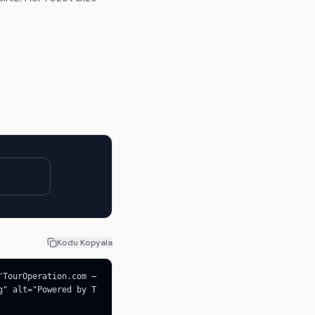
Kodu Kopyala
TourOperation.com — 
g" alt="Powered by T