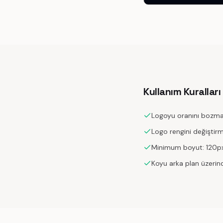
Kullanım Kuralları
Logoyu oranını bozma
Logo rengini değiştir
Minimum boyut: 120px
Koyu arka plan üzerind