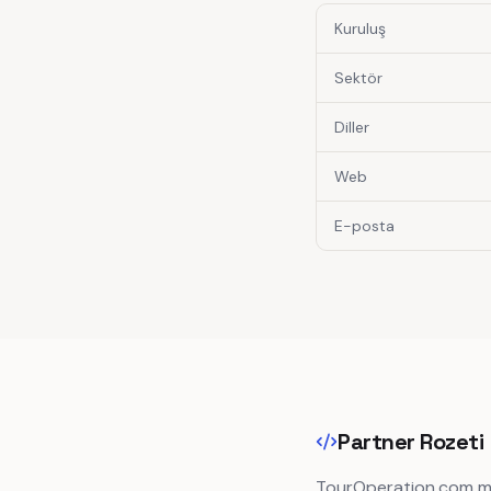
Kuruluş
Sektör
Diller
Web
E-posta
Partner Rozeti
TourOperation.com müşt