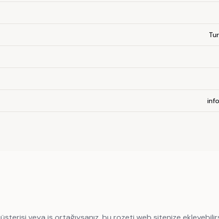
Tur
inf
erisi veya iş ortağıysanız, bu rozeti web sitenize ekleyebilirs