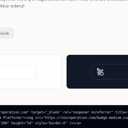
kkür ederiz!
Büyük
roperation.com" target="_blank" rel="noopener noreferrer" title="
m Platformu"><img src="https://touroperation.com/badge-medium.sv
"200" height="54" style="border:0" /></a>