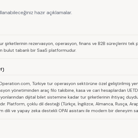
llanabileceğiniz hazır açıklamalar.
r şirketlerinin rezervasyon, operasyon, finans ve B2B süreçlerini tek
n bulut tabanlı bir SaaS platformudur.
f)
peration.com, Türkiye tur operasyon sektörüne özel geliştirilmiş yen
syon yönetiminden araç filo takibine, kasa ve cari hesaplardan UETDS
nlarından dijital bilet sistemine kadar tur şirketlerinin ihtiyaç duy
ır. Platform, çoklu dil desteği (Türkçe, İngilizce, Almanca, Rusça, Ara
 dili ve yapay zeka destekli OPAI asistanı ile modern bir deneyim s