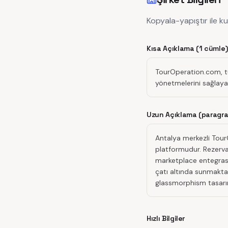
Kopyala-yapıştır ile ku
Kısa Açıklama (1 cümle)
TourOperation.com, tu
yönetmelerini sağlaya
Uzun Açıklama (paragra
Antalya merkezli TourO
platformudur. Rezerva
marketplace entegrasyo
çatı altında sunmaktad
glassmorphism tasarım
Hızlı Bilgiler