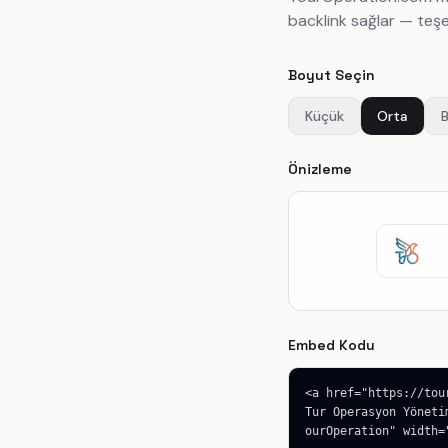
backlink sağlar — teşe
Boyut Seçin
Küçük
Orta
Önizleme
Embed Kodu
<a href="https://tou
Tur Operasyon Yöneti
ourOperation" width=