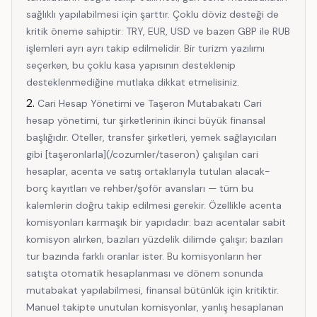
sağlıklı yapılabilmesi için şarttır. Çoklu döviz desteği de
kritik öneme sahiptir: TRY, EUR, USD ve bazen GBP ile RUB
işlemleri ayrı ayrı takip edilmelidir. Bir turizm yazılımı
seçerken, bu çoklu kasa yapısının desteklenip
desteklenmediğine mutlaka dikkat etmelisiniz.
Cari Hesap Yönetimi ve Taşeron Mutabakatı Cari
hesap yönetimi, tur şirketlerinin ikinci büyük finansal
başlığıdır. Oteller, transfer şirketleri, yemek sağlayıcıları
gibi [taşeronlarla](/cozumler/taseron) çalışılan cari
hesaplar, acenta ve satış ortaklarıyla tutulan alacak-
borç kayıtları ve rehber/şoför avansları — tüm bu
kalemlerin doğru takip edilmesi gerekir. Özellikle acenta
komisyonları karmaşık bir yapıdadır: bazı acentalar sabit
komisyon alırken, bazıları yüzdelik dilimde çalışır; bazıları
tur bazında farklı oranlar ister. Bu komisyonların her
satışta otomatik hesaplanması ve dönem sonunda
mutabakat yapılabilmesi, finansal bütünlük için kritiktir.
Manuel takipte unutulan komisyonlar, yanlış hesaplanan