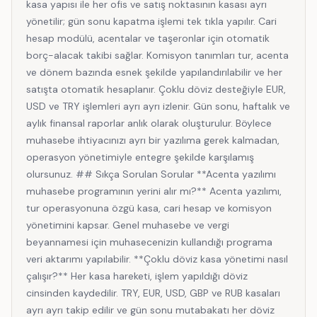
kasa yapısı ile her ofis ve satış noktasının kasası ayrı
yönetilir; gün sonu kapatma işlemi tek tıkla yapılır. Cari
hesap modülü, acentalar ve taşeronlar için otomatik
borç-alacak takibi sağlar. Komisyon tanımları tur, acenta
ve dönem bazında esnek şekilde yapılandırılabilir ve her
satışta otomatik hesaplanır. Çoklu döviz desteğiyle EUR,
USD ve TRY işlemleri ayrı ayrı izlenir. Gün sonu, haftalık ve
aylık finansal raporlar anlık olarak oluşturulur. Böylece
muhasebe ihtiyacınızı ayrı bir yazılıma gerek kalmadan,
operasyon yönetimiyle entegre şekilde karşılamış
olursunuz. ## Sıkça Sorulan Sorular **Acenta yazılımı
muhasebe programının yerini alır mı?** Acenta yazılımı,
tur operasyonuna özgü kasa, cari hesap ve komisyon
yönetimini kapsar. Genel muhasebe ve vergi
beyannamesi için muhasecenizin kullandığı programa
veri aktarımı yapılabilir. **Çoklu döviz kasa yönetimi nasıl
çalışır?** Her kasa hareketi, işlem yapıldığı döviz
cinsinden kaydedilir. TRY, EUR, USD, GBP ve RUB kasaları
ayrı ayrı takip edilir ve gün sonu mutabakatı her döviz