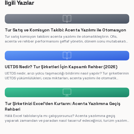
İlgili Yazılar
Tur Satış ve Komisyon Takibi: Acenta Yazılımı ile Otomasyon
Tur satış komisyon takibini acenta yazılımı ile otomatikleştirin. Ofis,
acenta ve rehber performansını şeffaf yönetin, dönem sonu mutabakatı
dakikalara indirin.
UETDS Nedir? Tur Şirketleri İçin Kapsamlı Rehber (2026)
UETDS nedir, arızı yolcu taşımacılığı bildirimi nasıl yapılır? Tur şirketlerinin
UETDS yükümlülükleri, ceza miktarları, acenta yazılımı ile otomatik
bildirim ve adım adım uygulama rehberi.
Tur Şirketinizi Excel'den Kurtarın: Acenta Yazılımına Geçiş
Rehberi
Hâlâ Excel tablolarıyla mı çalışıyorsunuz? Acenta yazılımına geçiş
yaparak zamandan ve paradan nasıl tasarruf edeceğinizi, turizm yazılımı
ile operasyonel hataları nasıl sıfırlayacağınızı öğrenin.