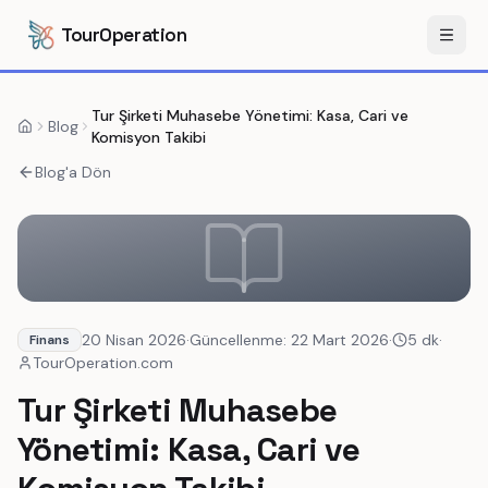
İçeriğe geç
Ana içeriğe geç
TourOperation
Menü
Tur Şirketi Muhasebe Yönetimi: Kasa, Cari ve
Blog
Komisyon Takibi
Blog'a Dön
20 Nisan 2026
·
Güncellenme
:
22 Mart 2026
·
5
dk
·
Finans
TourOperation.com
Tur Şirketi Muhasebe
Yönetimi: Kasa, Cari ve