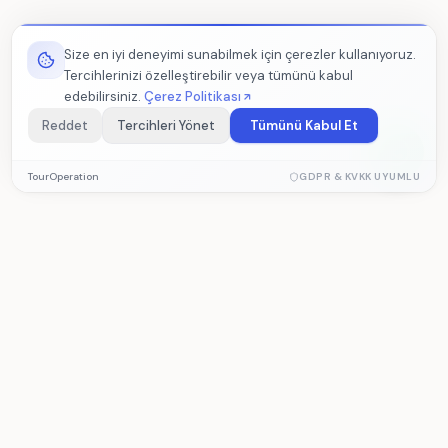
Size en iyi deneyimi sunabilmek için çerezler kullanıyoruz.
Tercihlerinizi özelleştirebilir veya tümünü kabul
edebilirsiniz.
Çerez Politikası
Reddet
Tercihleri Yönet
Tümünü Kabul Et
Zorunlu Çerezler
TourOperation
GDPR & KVKK UYUMLU
Sitenin düzgün çalışması için gerekli temel çerezler. Devre dışı
bırakılamaz.
Analitik Çerezler
Ziyaretçi istatistikleri ve site performansını ölçmemize
TourOperation
yardımcı olur. Veriler anonim olarak toplanır.
Acenta ve tur yönetim yazılımı — rezervasyon,
operasyon ve muhasebe tek platformda.
Pazarlama Çerezleri
İlgi alanlarınıza göre kişiselleştirilmiş içerik sunmamızı sağlar.
ÜRÜN
ÇÖZÜMLER