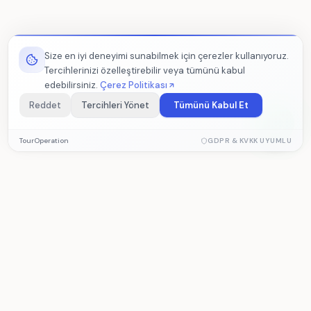
Size en iyi deneyimi sunabilmek için çerezler kullanıyoruz.
Tercihlerinizi özelleştirebilir veya tümünü kabul
edebilirsiniz.
Çerez Politikası
Reddet
Tercihleri Yönet
Tümünü Kabul Et
Zorunlu Çerezler
TourOperation
GDPR & KVKK UYUMLU
Sitenin düzgün çalışması için gerekli temel çerezler. Devre dışı
bırakılamaz.
Analitik Çerezler
Ziyaretçi istatistikleri ve site performansını ölçmemize
TourOperation
yardımcı olur. Veriler anonim olarak toplanır.
Acenta ve tur yönetim yazılımı — rezervasyon,
operasyon ve muhasebe tek platformda.
Pazarlama Çerezleri
İlgi alanlarınıza göre kişiselleştirilmiş içerik sunmamızı sağlar.
ÜRÜN
ÇÖZÜMLER