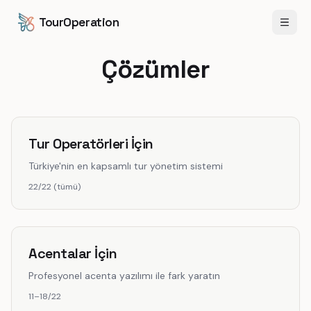
İçeriğe geç
Ana içeriğe geç
TourOperation
Menü
Çözümler
Tur Operatörleri İçin
Türkiye'nin en kapsamlı tur yönetim sistemi
22/22 (tümü)
Acentalar İçin
Profesyonel acenta yazılımı ile fark yaratın
11–18/22