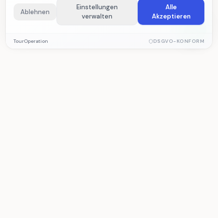
Einstellungen
Alle
Ablehnen
verwalten
Akzeptieren
Notwendige Cookies
TourOperation
DSGVO-KONFORM
Erforderlich für die ordnungsgemäße Funktion der Website.
Diese Cookies können nicht deaktiviert werden.
Analyse-Cookies
Helfen uns, Besucherstatistiken und Website-Leistung zu
TourOperation
messen. Daten werden anonym erfasst.
Reiseveranstalter Software für Tourverwaltung,
Reservierungen, Betrieb und Buchhaltung.
Marketing-Cookies
Ermöglichen personalisierte Inhalte basierend auf Ihren
Interessen.
PRODUKT
LÖSUNGEN
Funktionen
Reiseveranstalter
Preise
Reiseagentur
Demo
Subunternehmer