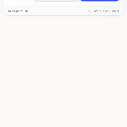
Notwendige Cookies
TourOperation
DSGVO-KONFORM
Erforderlich für die ordnungsgemäße Funktion der Website.
Diese Cookies können nicht deaktiviert werden.
Analyse-Cookies
Helfen uns, Besucherstatistiken und Website-Leistung zu
TourOperation
messen. Daten werden anonym erfasst.
Reiseveranstalter Software für Tourverwaltung,
Reservierungen, Betrieb und Buchhaltung.
Marketing-Cookies
Ermöglichen personalisierte Inhalte basierend auf Ihren
Interessen.
PRODUKT
LÖSUNGEN
Funktionen
Reiseveranstalter
Preise
Reiseagentur
Demo
Subunternehmer
Kostenlose Tools
Boot/Aktivität
Excel-Vergleich
Franchise