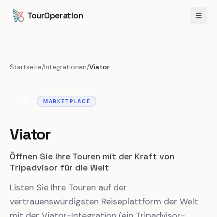
Zum Inhalt springen
Zum Hauptinhalt springen
TourOperation
Menü 
Startseite
/
Integrationen
/
Viator
V
MARKETPLACE
Viator
Öffnen Sie Ihre Touren mit der Kraft von
Tripadvisor für die Welt
Listen Sie Ihre Touren auf der
vertrauenswürdigsten Reiseplattform der Welt
mit der Viator-Integration (ein Tripadvisor-