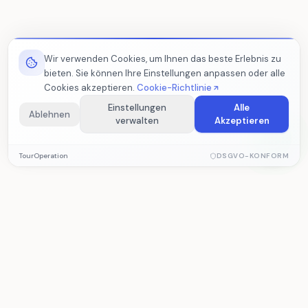
Wir verwenden Cookies, um Ihnen das beste Erlebnis zu
bieten. Sie können Ihre Einstellungen anpassen oder alle
Cookies akzeptieren.
Cookie-Richtlinie
Einstellungen
Alle
Ablehnen
verwalten
Akzeptieren
Notwendige Cookies
TourOperation
DSGVO-KONFORM
Erforderlich für die ordnungsgemäße Funktion der Website.
Diese Cookies können nicht deaktiviert werden.
Analyse-Cookies
Helfen uns, Besucherstatistiken und Website-Leistung zu
TourOperation
messen. Daten werden anonym erfasst.
Reiseveranstalter Software für Tourverwaltung,
Reservierungen, Betrieb und Buchhaltung.
Marketing-Cookies
Ermöglichen personalisierte Inhalte basierend auf Ihren
Interessen.