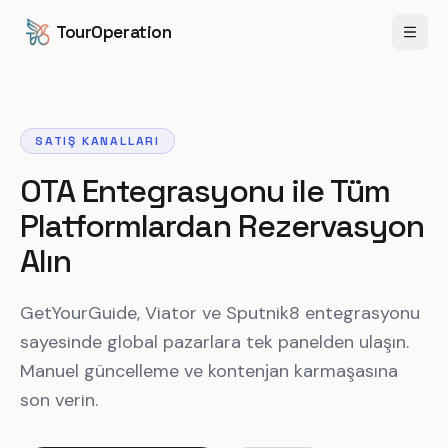
İçeriğe geç
Ana içeriğe geç
TourOperation
Menü
SATIŞ KANALLARI
OTA Entegrasyonu ile Tüm
Platformlardan Rezervasyon
Alın
GetYourGuide, Viator ve Sputnik8 entegrasyonu
sayesinde global pazarlara tek panelden ulaşın.
Manuel güncelleme ve kontenjan karmaşasına
son verin.