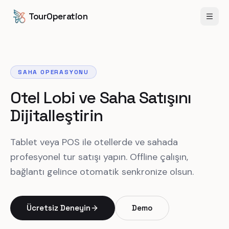
İçeriğe geç
Ana içeriğe geç
TourOperation
Menü
SAHA OPERASYONU
Otel Lobi ve Saha Satışını
Dijitalleştirin
Tablet veya POS ile otellerde ve sahada
profesyonel tur satışı yapın. Offline çalışın,
bağlantı gelince otomatik senkronize olsun.
Ücretsiz Deneyin
Demo