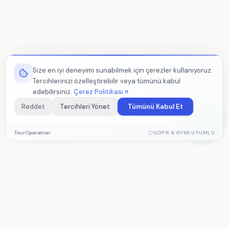
Size en iyi deneyimi sunabilmek için çerezler kullanıyoruz.
Tercihlerinizi özelleştirebilir veya tümünü kabul
edebilirsiniz.
Çerez Politikası
Reddet
Tercihleri Yönet
Tümünü Kabul Et
Zorunlu Çerezler
TourOperation
GDPR & KVKK UYUMLU
Sitenin düzgün çalışması için gerekli temel çerezler. Devre dışı
bırakılamaz.
Analitik Çerezler
Ziyaretçi istatistikleri ve site performansını ölçmemize
TourOperation
yardımcı olur. Veriler anonim olarak toplanır.
Acenta ve tur yönetim yazılımı — rezervasyon,
operasyon ve muhasebe tek platformda.
Pazarlama Çerezleri