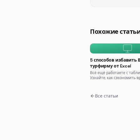
Похожие стать
5 способов избавить 
турфирму от Excel
Всё ещё работаете с табл
Узнайте, как сэкономить в
деньги, перейдя на цифро
платформу управления ту
Все статьи