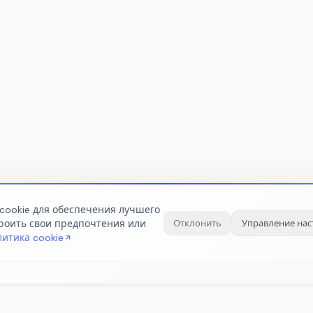
cookie для обеспечения лучшего
Отклонить
Управление на
роить свои предпочтения или
итика cookie
Аналитические cookie
Ма
ой работы
Помогают нам измерять статистику
Поз
тключить.
посещений и производительность
пер
сайта. Данные собираются анонимно.
осн