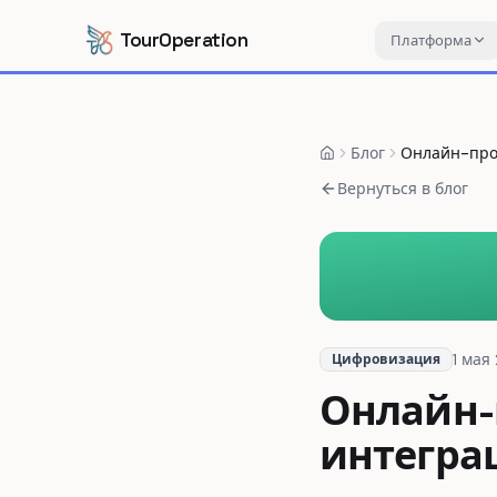
Перейти к содержанию
Перейти к основному содержанию
TourOperation
Платформа
Блог
Онлайн-прод
Вернуться в блог
1 мая 
Цифровизация
Онлайн-
интегра