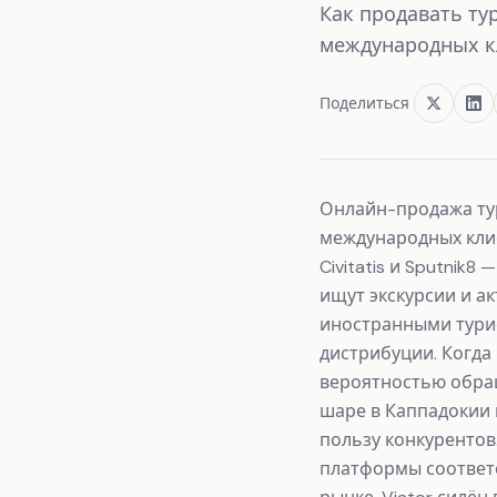
Как продавать тур
международных кл
Поделиться
Онлайн-продажа ту
международных клие
Civitatis и Sputni
ищут экскурсии и а
иностранными турис
дистрибуции. Когда
вероятностью обращ
шаре в Каппадокии н
пользу конкурентов
платформы соответ