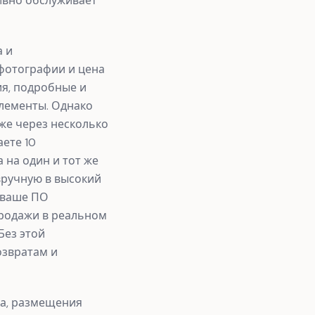
тивно обслуживает
а и
 фотографии и цена
я, подробные и
лементы. Однако
же через несколько
ете 10
а на один и тот же
вручную в высокий
 ваше ПО
родажи в реальном
Без этой
озвратам и
ка, размещения