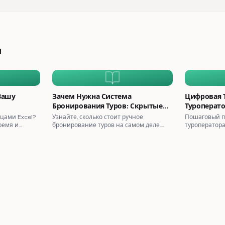
и
Вашу
Зачем Нужна Система
Цифровая 
Бронирования Туров: Скрытые
Туроперато
Затраты Ручных Процессов
ицами Excel?
Узнайте, сколько стоит ручное
Пошаговый п
ремя и
бронирование туров на самом деле.
туроператора
вую
Скрытые затраты, ошибки и упущенная
полной авто
рами.
выгода — и как система бронирования
подход без л
туров решает эти проблемы.