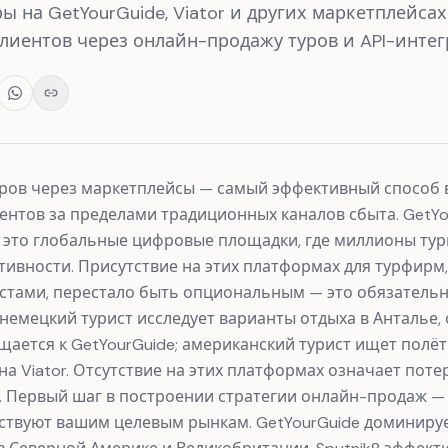
ы на GetYourGuide, Viator и других маркетплейсах
иентов через онлайн-продажу туров и API-интег
ров через маркетплейсы — самый эффективный способ 
нтов за пределами традиционных каналов сбыта. GetYour
k8 — это глобальные цифровые площадки, где миллионы ту
ктивности. Присутствие на этих платформах для турфирм
тами, перестало быть опциональным — это обязательн
 немецкий турист исследует варианты отдыха в Анталье,
ается к GetYourGuide; американский турист ищет полё
а Viator. Отсутствие на этих платформах означает поте
. Первый шаг в построении стратегии онлайн-продаж — 
ствуют вашим целевым рынкам. GetYourGuide доминиру