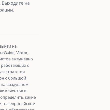
. Выходите на
рации.
выйти на
Guide, Viator,
ристов ежедневно
, работающих с
ая стратегия
 он с большой
т на воздушном
рю клиентов в
определить, какие
ет на европейском