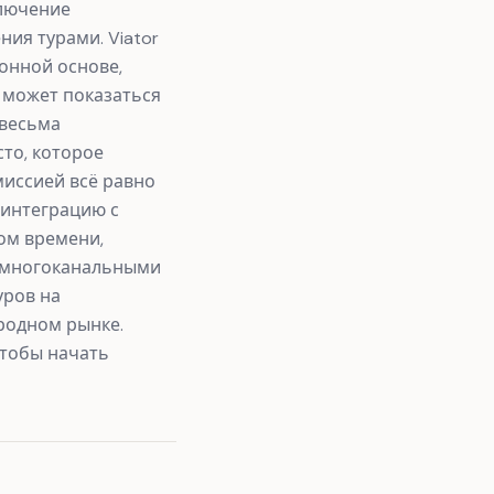
ключение
ия турами. Viator
онной основе,
т может показаться
 весьма
то, которое
миссией всё равно
-интеграцию с
ом времени,
е многоканальными
уров на
родном рынке.
чтобы начать