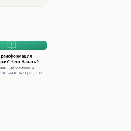
Трансформация
ра: С Чего Начать?
лан цифровизации
: от бумажных процессов к
матизации. Практический
ишних затрат.