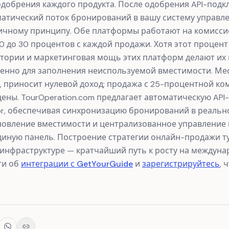
одобрения каждого продукта. После одобрения API-под
атический поток бронирований в вашу систему управлен
ичному принципу. Обе платформы работают на комисси
0 до 30 процентов с каждой продажи. Хотя этот процен
итории и маркетинговая мощь этих платформ делают их
нно для заполнения неиспользуемой вместимости. Мес
, приносит нулевой доход; продажа с 25-процентной ко
цены. TourOperation.com предлагает автоматическую API
tor, обеспечивая синхронизацию бронирований в реальн
новление вместимости и централизованное управлени
иную панель. Построение стратегии онлайн-продажи т
нфраструктуре — кратчайший путь к росту на междуна
ти об
интеграции с GetYourGuide
и
зарегистрируйтесь
, 