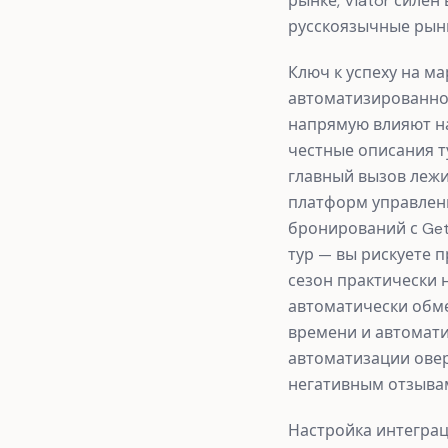
рынке, Viator силё
русскоязычные рын
Ключ к успеху на м
автоматизированное
напрямую влияют на
честные описания 
главный вызов лежи
платформ управлени
бронирований с GetYo
тур — вы рискуете 
сезон практически 
автоматически обм
времени и автомати
автоматизации овер
негативным отзыва
Настройка интеграц