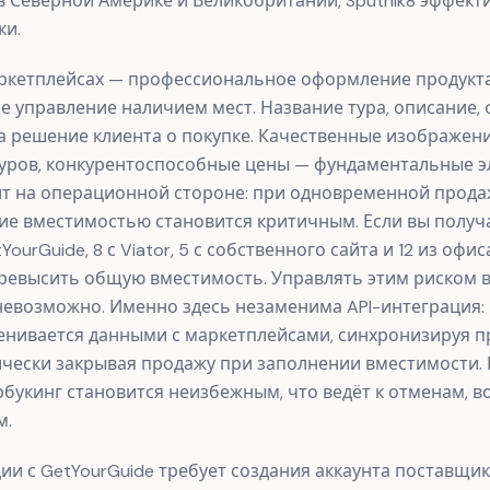
н в Северной Америке и Великобритании, Sputnik8 эффек
ки.
аркетплейсах — профессиональное оформление продукт
 управление наличием мест. Название тура, описание,
 решение клиента о покупке. Качественные изображени
туров, конкурентоспособные цены — фундаментальные э
т на операционной стороне: при одновременной прода
е вместимостью становится критичным. Если вы получа
urGuide, 8 с Viator, 5 с собственного сайта и 12 из офис
превысить общую вместимость. Управлять этим риском 
невозможно. Именно здесь незаменима API-интеграция:
енивается данными с маркетплейсами, синхронизируя п
чески закрывая продажу при заполнении вместимости. 
букинг становится неизбежным, что ведёт к отменам, в
м.
ии с GetYourGuide требует создания аккаунта поставщи