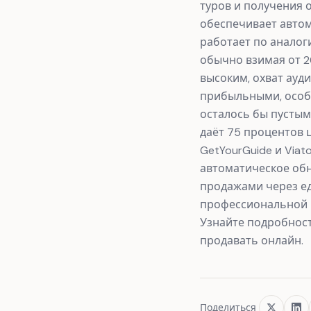
туров и получения 
обеспечивает автом
работает по аналог
обычно взимая от 2
высоким, охват ауд
прибыльными, особе
осталось бы пустым
даёт 75 процентов 
GetYourGuide и Via
автоматическое об
продажами через ед
профессиональной и
Узнайте подробнос
продавать онлайн.
Поделиться