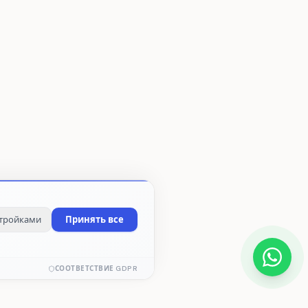
стройками
Принять все
ркетинговые cookie
СООТВЕТСТВИЕ GDPR
воляют предоставлять
сонализированный контент на
ове ваших интересов.