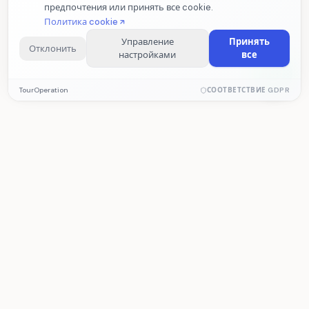
предпочтения или принять все cookie.
Политика cookie
Управление
Принять
Отклонить
настройками
все
Обязательные cookie
TourOperation
СООТВЕТСТВИЕ GDPR
Необходимы для корректной работы сайта. Эти cookie
нельзя отключить.
Аналитические cookie
Помогают нам измерять статистику посещений и
TourOperation
производительность сайта. Данные собираются анонимно.
CRM для турагентства и софт для турфирмы
— бронирования, операции, учёт и
Маркетинговые cookie
программа для туроператора.
Позволяют предоставлять персонализированный контент
на основе ваших интересов.
ПРОДУКТ
РЕШЕНИЯ
Возможности
Туроператор