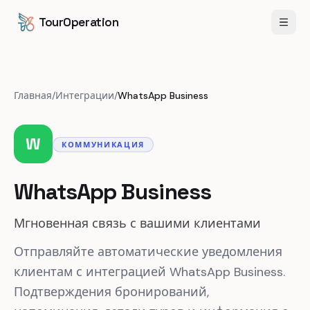
Перейти к содержанию
Перейти к основному содержанию
TourOperation
Откр
Главная
/
Интеграции
/
WhatsApp Business
W
КОММУНИКАЦИЯ
WhatsApp Business
Мгновенная связь с вашими клиентами
Отправляйте автоматические уведомления
клиентам с интеграцией WhatsApp Business.
Подтверждения бронирований,