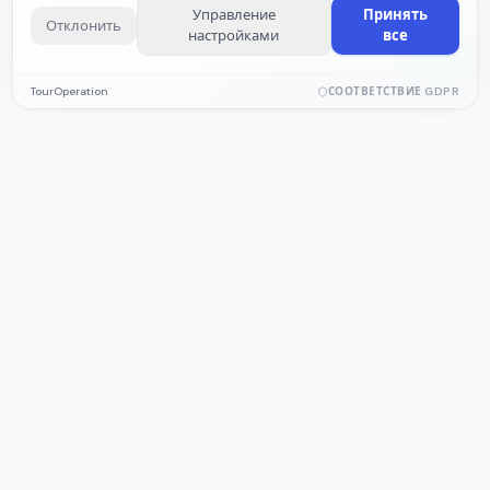
Управление
Принять
Отклонить
настройками
все
Обязательные cookie
TourOperation
СООТВЕТСТВИЕ GDPR
Необходимы для корректной работы сайта. Эти cookie
нельзя отключить.
Аналитические cookie
Помогают нам измерять статистику посещений и
TourOperation
производительность сайта. Данные собираются анонимно.
CRM для турагентства и софт для турфирмы
— бронирования, операции, учёт и
Маркетинговые cookie
программа для туроператора.
Позволяют предоставлять персонализированный контент
на основе ваших интересов.
ПРОДУКТ
РЕШЕНИЯ
Возможности
Туроператор
Тарифы
Турагентство
Демо
Субподрядчик