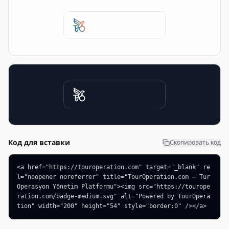
Код для вставки
Скопировать код
<a href="https://touroperation.com" target="_blank" re
l="noopener noreferrer" title="TourOperation.com — Tur 
Operasyon Yönetim Platformu"><img src="https://tourope
ration.com/badge-medium.svg" alt="Powered by TourOpera
tion" width="200" height="54" style="border:0" /></a>