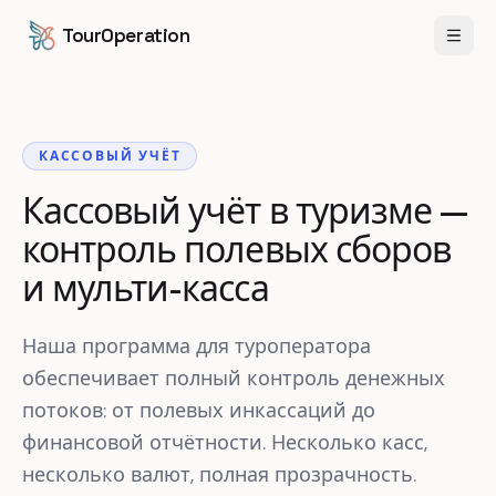
Перейти к содержанию
Перейти к основному содержанию
TourOperation
Откр
КАССОВЫЙ УЧЁТ
Кассовый учёт в туризме —
контроль полевых сборов
и мульти-касса
Наша программа для туроператора
обеспечивает полный контроль денежных
потоков: от полевых инкассаций до
финансовой отчётности. Несколько касс,
несколько валют, полная прозрачность.