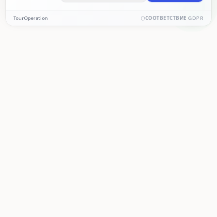
Обязательные cookie
TourOperation
СООТВЕТСТВИЕ GDPR
Необходимы для корректной работы сайта. Эти cookie
нельзя отключить.
Аналитические cookie
Помогают нам измерять статистику посещений и
TourOperation
производительность сайта. Данные собираются анонимно.
CRM для турагентства и софт для турфирмы
— бронирования, операции, учёт и
Маркетинговые cookie
программа для туроператора.
Позволяют предоставлять персонализированный контент
на основе ваших интересов.
ПРОДУКТ
РЕШЕНИЯ
Возможности
Туроператор
Тарифы
Турагентство
Демо
Субподрядчик
Бесплатные инструменты
Катер/Активности